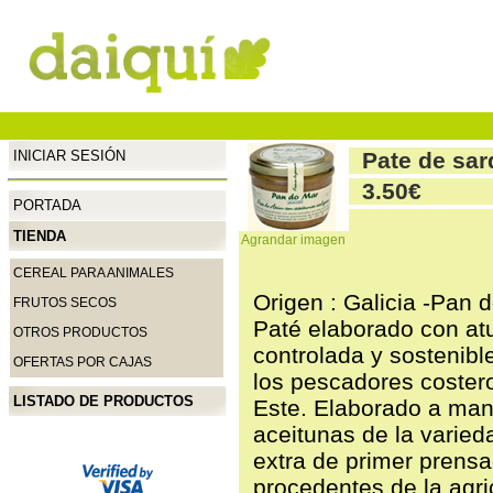
INICIAR SESIÓN
Pate de sard
3.50€
PORTADA
TIENDA
Agrandar imagen
CEREAL PARA ANIMALES
Origen : Galicia -Pan 
FRUTOS SECOS
Paté elaborado con at
OTROS PRODUCTOS
controlada y sostenibl
OFERTAS POR CAJAS
los pescadores costero
LISTADO DE PRODUCTOS
Este. Elaborado a mano
aceitunas de la varieda
extra de primer prensad
procedentes de la agric