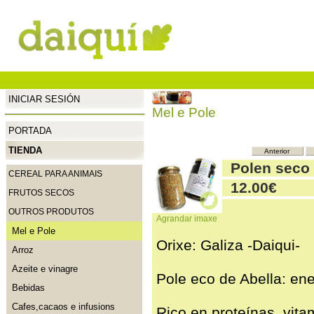
INICIAR SESIÓN
Mel e Pole
PORTADA
TIENDA
Anterior
Polen seco 
CEREAL PARA ANIMAIS
12.00€
FRUTOS SECOS
OUTROS PRODUTOS
Agrandar imaxe
Mel e Pole
Orixe: Galiza -Daiqui-
Arroz
Azeite e vinagre
Pole eco de Abella: en
Bebidas
Cafes,cacaos e infusions
Rico en proteínas, vita