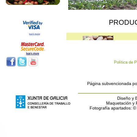
PRODU
Política de
Lentejas pardina eco-granel- kg
Miel
5.35€/Kg
Página subvencionada por
OF
Diseño y E
Maquetación y
Fotografía apartados: 