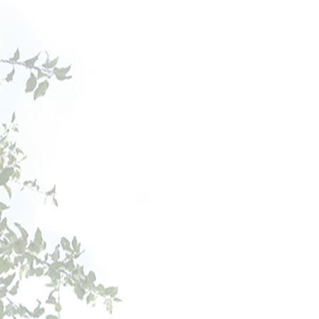
Judia verde plana bio- 660 
3.40€
1.00€
Ahorre un 71%